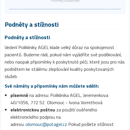
Podněty a stížnosti
Podněty a stížnosti
Podněty a stížnosti
Vedení Polikliniky AGEL klade velký důraz na spokojenost
pacientů. Budeme rádi, pokud nám vyjádříte své poděkování,
nebo naopak připomínky k poskytnuté péči, které jsou pro nás
podnětem ke stálému zlepšování kvality poskytovaných
služeb.
Své náměty a připomínky nám můžete sdělit:
písemně
na adresu: Poliklinika AGEL, Jeremenkova
40/1056, 772 52 Olomouc - Ivona Vorrethová
elektronickou poštou
za použití ověřeného
elektronického podpisu na
adresu:
olomouc@pol.agel.cz
Pokud pošlete stížnost