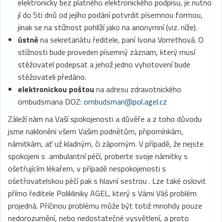
elektronicky bez platného elektronického podpisu, je nutno
jí do 5ti dnů od jejího podání potvrdit písemnou formou,
jinak se na stížnost pohlíží jako na anonymní (viz. níže).
ústně
na sekretariátu ředitele, paní Ivona Vorrethová. O
stížnosti bude proveden písemný záznam, který musí
stěžovatel podepsat a jehož jedno vyhotovení bude
stěžovateli předáno.
elektronickou poštou
na adresu zdravotnického
ombudsmana DOZ:
ombudsman@pol.agel.cz
Záleží nám na Vaší spokojenosti a důvěře a z toho důvodu
jsme nakloněni všem Vašim podnětům, připomínkám,
námitkám, ať už kladným, či záporným. V případě, že nejste
spokojeni s ambulantní péčí, proberte svoje námitky s
ošetřujícím lékařem, v případě nespokojenosti s
ošetřovatelskou péčí pak s hlavní sestrou . Lze také oslovit
přímo ředitele Polikliniky AGEL, který s Vámi Váš problém
projedná. Příčinou problému může být totiž mnohdy pouze
nedorozumění, nebo nedostatečné vysvětlení, a proto