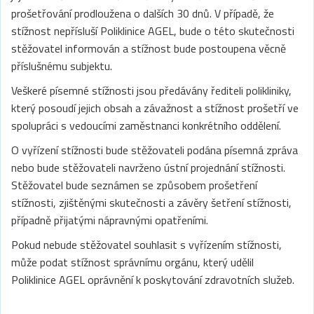
prošetřování prodloužena o dalších 30 dnů. V případě, že
stížnost nepřísluší Poliklinice AGEL, bude o této skutečnosti
stěžovatel informován a stížnost bude postoupena věcně
příslušnému subjektu.
Veškeré písemné stížnosti jsou předávány řediteli polikliniky,
který posoudí jejich obsah a závažnost a stížnost prošetří ve
spolupráci s vedoucími zaměstnanci konkrétního oddělení.
O vyřízení stížnosti bude stěžovateli podána písemná zpráva
nebo bude stěžovateli navrženo ústní projednání stížnosti.
Stěžovatel bude seznámen se způsobem prošetření
stížnosti, zjištěnými skutečnosti a závěry šetření stížnosti,
případně přijatými nápravnými opatřeními.
Pokud nebude stěžovatel souhlasit s vyřízením stížnosti,
může podat stížnost správnímu orgánu, který udělil
Poliklinice AGEL oprávnění k poskytování zdravotních služeb.