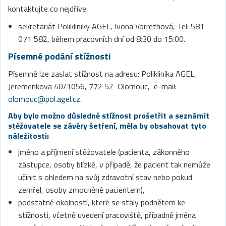
kontaktujte co nejdříve:
sekretariát Polikliniky AGEL, Ivona Vorrethová, Tel: 581
071 582, během pracovních dní od 8:30 do 15:00.
Písemné podání stížnosti
Písemně lze zaslat stížnost na adresu: Poliklinika AGEL,
Jeremenkova 40/1056, 772 52 Olomouc, e-mail:
olomouc@pol.agel.cz
.
Aby bylo možno důsledně stížnost prošetřit a seznámit
stěžovatele se závěry šetření, měla by obsahovat tyto
náležitosti:
jméno a příjmení stěžovatele (pacienta, zákonného
zástupce, osoby blízké, v případě, že pacient tak nemůže
učinit s ohledem na svůj zdravotní stav nebo pokud
zemřel, osoby zmocněné pacientem),
podstatné okolností, které se staly podnětem ke
stížnosti, včetně uvedení pracoviště, případně jména