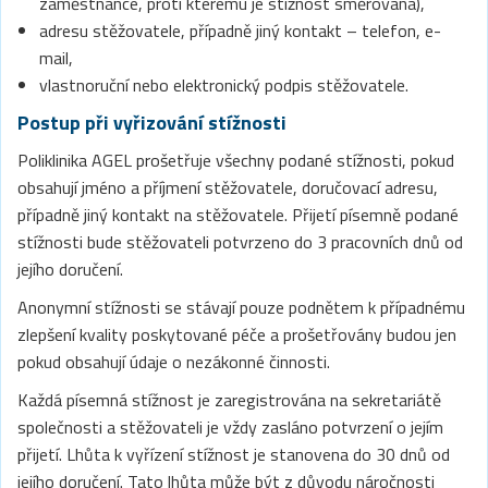
zaměstnance, proti kterému je stížnost směrována),
adresu stěžovatele, případně jiný kontakt – telefon, e-
mail,
vlastnoruční nebo elektronický podpis stěžovatele.
Postup při vyřizování stížnosti
Poliklinika AGEL prošetřuje všechny podané stížnosti, pokud
obsahují jméno a příjmení stěžovatele, doručovací adresu,
případně jiný kontakt na stěžovatele. Přijetí písemně podané
stížnosti bude stěžovateli potvrzeno do 3 pracovních dnů od
jejího doručení.
Anonymní stížnosti se stávají pouze podnětem k případnému
zlepšení kvality poskytované péče a prošetřovány budou jen
pokud obsahují údaje o nezákonné činnosti.
Každá písemná stížnost je zaregistrována na sekretariátě
společnosti a stěžovateli je vždy zasláno potvrzení o jejím
přijetí. Lhůta k vyřízení stížnost je stanovena do 30 dnů od
jejího doručení. Tato lhůta může být z důvodu náročnosti