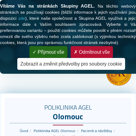
Tato webová stránka používá cookies
Vítáme Vás na stránkách Skupiny AGEL.
Na těchto webový
stránkách se používají cookies (bližší informace k jejich využívání jso
dispozici
zde
), které naše společnost a Skupina AGEL využívá a jeji
informace dále s Vaším souhlasem zpracovává. Vyberte si Vá
preferovanou variantu – použití cookies můžete povolit v plném rozsa
omezit dle svého výběru nebo zcela zablokovat (s výjimkou technick
cookies, která jsou pro správnou funkčnost stránek nezbytné).
PARTNER VAŠEHO ZDRAVÍ
Přijmout vše
Odmítnout vše
Zdravotní péče pro klienty všech zdravotních pojišťoven
Zobrazit a změnit předvolby pro soubory cookie
POLIKLINIKA AGEL
Olomouc
Úvod
Poliklinika AGEL Olomouc
Pacienti a návštěvy