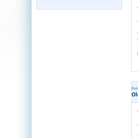
Poli
O