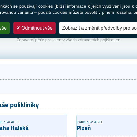
ách se používají cookies (bližší informace k jejich využívání jsou k 
Služby
Novinky a média
Nabídka práce
Kontakty
ovanou variantu – použití cookies můžete povolit v plném rozsahu, o
vše
Odmítnout vše
Zobrazit a změnit předvolby pro s
PARTNER VAŠEHO ZDRAVÍ
Zdravotní péče pro klienty všech zdravotních pojišťoven
še polikliniky
klinika AGEL
Poliklinika AGEL
aha Italská
Plzeň