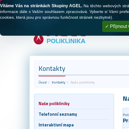
Tato webová stránka používá cookies
Vítáme Vás na stránkách Skupiny AGEL.
Na těchto webových stránk
O nás
Naše polikliniky
Registrace
informace dále s Vaším souhlasem zpracovává. Vyberte si Vámi prefer
cookies, která jsou pro správnou funkčnost stránek nezbytné).
Přijmout 
Kontakty
Úvod
Kontakty
Naše polikliniky
Na
Naše polikliniky
Telefonní seznamy
Poli
Pr
Interaktivní mapa