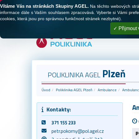
Tato webová stránka používá cookies
Vítáme Vás na stránkách Skupiny AGEL.
Na těchto webových stránk
O nás
Naše polikliniky
Registrace
informace dále s Vaším souhlasem zpracovává. Vyberte si Vámi prefer
cookies, která jsou pro správnou funkčnost stránek nezbytné).
Přijmout 
Plzeň
POLIKLINIKA AGEL
Úvod
Poliklinika AGEL Plzeň
Ambulance
Ambulance
Am
Kontakty:
371 155 233
petr.pokorny@pol.agel.cz
P