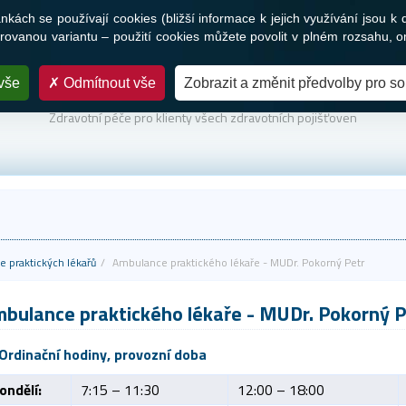
ách se používají cookies (bližší informace k jejich využívání jsou k 
Služby
Novinky a média
Nabídka práce
Kontakty
ovanou variantu – použití cookies můžete povolit v plném rozsahu, o
vše
Odmítnout vše
Zobrazit a změnit předvolby pro s
PARTNER VAŠEHO ZDRAVÍ
Zdravotní péče pro klienty všech zdravotních pojišťoven
 praktických lékařů
Ambulance praktického lékaře - MUDr. Pokorný Petr
bulance praktického lékaře
- MUDr. Pokorný P
Ordinační hodiny, provozní doba
ondělí:
7:15 – 11:30
12:00 – 18:00