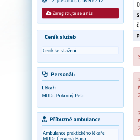
2. poschodí, č. dveří: 212
Ú
Zaregistrujte se u nás
S
Č
P
Ceník služeb
Ceník ke stažení
Personál:
Lékař:
Z
MUDr. Pokorný Petr
Příbuzné ambulance
Z
Ambulance praktického lékaře
MUDr. Červená Hana