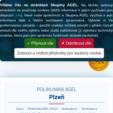
Tato webová stránka používá cookies
Vítáme Vás na stránkách Skupiny AGEL.
Na těchto webový
stránkách se používají cookies (bližší informace k jejich využívání jso
dispozici
zde
), které naše společnost a Skupina AGEL využívá a jeji
informace dále s Vaším souhlasem zpracovává. Vyberte si Vá
preferovanou variantu – použití cookies můžete povolit v plném rozsa
omezit dle svého výběru nebo zcela zablokovat (s výjimkou technick
cookies, která jsou pro správnou funkčnost stránek nezbytné).
PARTNER VAŠEHO ZDRAVÍ
Přijmout vše
Odmítnout vše
Zdravotní péče pro klienty všech zdravotních pojišťoven
Zobrazit a změnit předvolby pro soubory cookie
POLIKLINIKA AGEL
Plzeň
Úvod
Poliklinika AGEL Plzeň
Ambulance
Ambulance