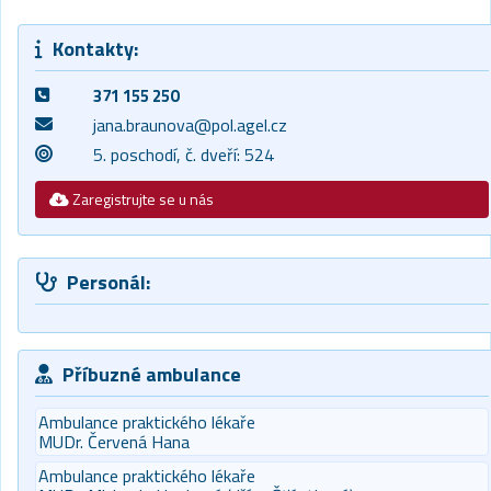
Kontakty:
371 155 250
jana.braunova@pol.agel.cz
5. poschodí, č. dveří: 524
Zaregistrujte se u nás
Personál:
Příbuzné ambulance
Ambulance praktického lékaře
MUDr. Červená Hana
Ambulance praktického lékaře