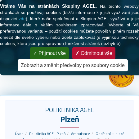
Tato webová stránka používá cookies
Vítáme Vás na stránkách Skupiny AGEL.
Na těchto webový
stránkách se používají cookies (bližší informace k jejich využívání jso
dispozici
zde
), které naše společnost a Skupina AGEL využívá a jeji
informace dále s Vaším souhlasem zpracovává. Vyberte si Vá
preferovanou variantu – použití cookies můžete povolit v plném rozsa
omezit dle svého výběru nebo zcela zablokovat (s výjimkou technick
cookies, která jsou pro správnou funkčnost stránek nezbytné).
PARTNER VAŠEHO ZDRAVÍ
Přijmout vše
Odmítnout vše
Zdravotní péče pro klienty všech zdravotních pojišťoven
Zobrazit a změnit předvolby pro soubory cookie
POLIKLINIKA AGEL
Plzeň
Úvod
Poliklinika AGEL Plzeň
Ambulance
Oddělení klinické