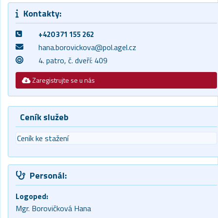
Kontakty:
+420 371 155 262
hana.borovickova@pol.agel.cz
4. patro, č. dveří: 409
Zaregistrujte se u nás
Ceník služeb
Ceník ke stažení
Personál:
Logoped:
Mgr. Borovičková Hana