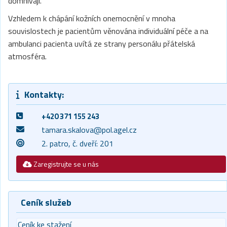
domnívají.
Vzhledem k chápání kožních onemocnění v mnoha
souvislostech je pacientům věnována individuální péče a na
ambulanci pacienta uvítá ze strany personálu přátelská
atmosféra.
Kontakty:
+420 371 155 243
tamara.skalova@pol.agel.cz
2. patro, č. dveří: 201
Zaregistrujte se u nás
Ceník služeb
Ceník ke stažení