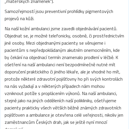
„mateřských znamének“).
Samozřejmostí jsou preventivní prohlídky pigmentových
projevů na kůži.
Na naší kožní ambulanci jsme zavedli objednávání pacientů.
Objednat se, je možné telefonicky, osobně, či prostřednictvím
jiné osoby. Mezi objednanými pacienty se věnujeme i
pacientům s nepředpokládaným akutním onemocněním, kde
by čekání na objednací termín znamenalo prodlení v léčbě. K
ošetření na naší ambulanci není bezpodmínečně nutné mít
doporučení praktického či jiného lékaře, ale je vhodné ho mít,
protože některé zdravotní pojišťovny ho při svých kontrolách
na nás vyžadují a v některých případech nám mohou
vzniknout potíže s proplácením výkonů. Na naší ambulanci,
stejně jako na jiných odděleních naší polikliniky, ošetřujeme
pacienty prakticky všech větších běžně známých zdravotních
pojišťoven a ambulance je otevřena celé veřejnosti, nikoliv jen
zaměstnancům Českých drah, jak se ještě nyní mnozí