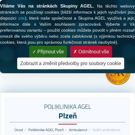
Tato webová stránka používá cookies
Vítáme Vás na stránkách Skupiny AGEL.
Na těchto webový
stránkách se používají cookies (bližší informace k jejich využívání jso
dispozici
zde
), které naše společnost a Skupina AGEL využívá a jeji
informace dále s Vaším souhlasem zpracovává. Vyberte si Vá
preferovanou variantu – použití cookies můžete povolit v plném rozsa
omezit dle svého výběru nebo zcela zablokovat (s výjimkou technick
cookies, která jsou pro správnou funkčnost stránek nezbytné).
PARTNER VAŠEHO ZDRAVÍ
Přijmout vše
Odmítnout vše
Zdravotní péče pro klienty všech zdravotních pojišťoven
Zobrazit a změnit předvolby pro soubory cookie
POLIKLINIKA AGEL
Plzeň
Úvod
Poliklinika AGEL Plzeň
Ambulance
Kožní ambulance