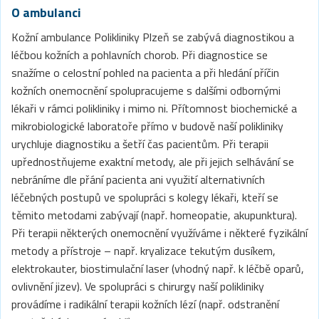
O ambulanci
Kožní ambulance Polikliniky Plzeň se zabývá diagnostikou a
léčbou kožních a pohlavních chorob. Při diagnostice se
snažíme o celostní pohled na pacienta a při hledání příčin
kožních onemocnění spolupracujeme s dalšími odbornými
lékaři v rámci polikliniky i mimo ni. Přítomnost biochemické a
mikrobiologické laboratoře přímo v budově naší polikliniky
urychluje diagnostiku a šetří čas pacientům. Při terapii
upřednostňujeme exaktní metody, ale při jejich selhávání se
nebráníme dle přání pacienta ani využití alternativních
léčebných postupů ve spolupráci s kolegy lékaři, kteří se
těmito metodami zabývají (např. homeopatie, akupunktura).
Při terapii některých onemocnění využíváme i některé fyzikální
metody a přístroje – např. kryalizace tekutým dusíkem,
elektrokauter, biostimulační laser (vhodný např. k léčbě oparů,
ovlivnění jizev). Ve spolupráci s chirurgy naší polikliniky
provádíme i radikální terapii kožních lézí (např. odstranění