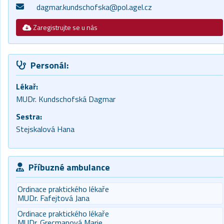
dagmar.kundschofska@pol.agel.cz
Zaregistrujte se u nás
Personál:
Lékař:
MUDr. Kundschofská Dagmar
Sestra:
Stejskalová Hana
Příbuzné ambulance
Ordinace praktického lékaře
MUDr. Fafejtová Jana
Ordinace praktického lékaře
MUDr. Grecmanová Marie