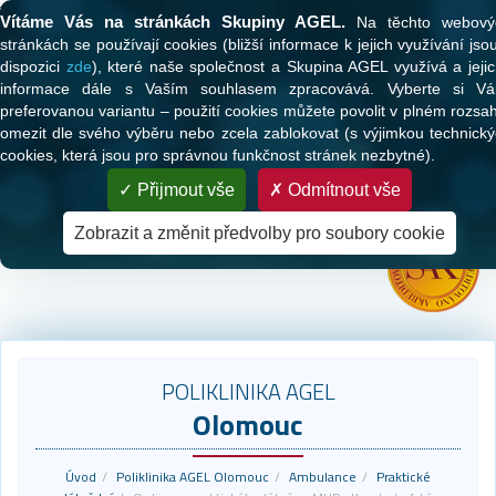
Tato webová stránka používá cookies
Vítáme Vás na stránkách Skupiny AGEL.
Na těchto webový
stránkách se používají cookies (bližší informace k jejich využívání jso
dispozici
zde
), které naše společnost a Skupina AGEL využívá a jeji
informace dále s Vaším souhlasem zpracovává. Vyberte si Vá
preferovanou variantu – použití cookies můžete povolit v plném rozsa
omezit dle svého výběru nebo zcela zablokovat (s výjimkou technick
cookies, která jsou pro správnou funkčnost stránek nezbytné).
PARTNER VAŠEHO ZDRAVÍ
Přijmout vše
Odmítnout vše
Zdravotní péče pro klienty všech zdravotních pojišťoven
Zobrazit a změnit předvolby pro soubory cookie
POLIKLINIKA AGEL
Olomouc
Úvod
Poliklinika AGEL Olomouc
Ambulance
Praktické