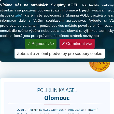
Tato webová stránka používá cookies
Vítáme Vás na stránkách Skupiny AGEL.
Na těchto webový
stránkách se používají cookies (bližší informace k jejich využívání jso
dispozici
zde
), které naše společnost a Skupina AGEL využívá a jeji
informace dále s Vaším souhlasem zpracovává. Vyberte si Vá
preferovanou variantu – použití cookies můžete povolit v plném rozsa
omezit dle svého výběru nebo zcela zablokovat (s výjimkou technick
cookies, která jsou pro správnou funkčnost stránek nezbytné).
PARTNER VAŠEHO ZDRAVÍ
Přijmout vše
Odmítnout vše
Zdravotní péče pro klienty všech zdravotních pojišťoven
Zobrazit a změnit předvolby pro soubory cookie
POLIKLINIKA AGEL
Olomouc
Úvod
Poliklinika AGEL Olomouc
Ambulance
Interní