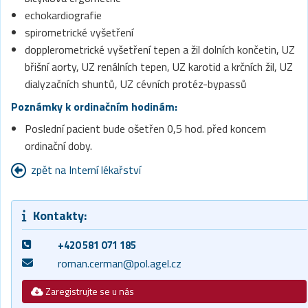
echokardiografie
spirometrické vyšetření
dopplerometrické vyšetření tepen a žil dolních končetin, UZ
břišní aorty, UZ renálních tepen, UZ karotid a krčních žil, UZ
dialyzačních shuntů, UZ cévních protéz-bypassů
Poznámky k ordinačním hodinám:
Poslední pacient bude ošetřen 0,5 hod. před koncem
ordinační doby.
zpět na Interní lékařství
Kontakty:
+420 581 071 185
roman.cerman@pol.agel.cz
Zaregistrujte se u nás