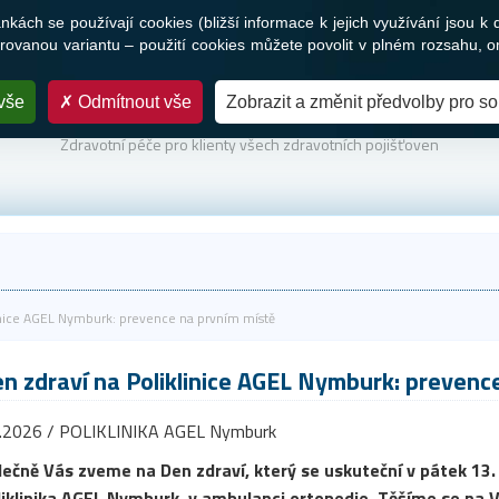
ách se používají cookies (bližší informace k jejich využívání jsou k 
Služby
Novinky a média
Nabídka práce
Kontakty
ovanou variantu – použití cookies můžete povolit v plném rozsahu, o
vše
Odmítnout vše
Zobrazit a změnit předvolby pro s
PARTNER VAŠEHO ZDRAVÍ
Zdravotní péče pro klienty všech zdravotních pojišťoven
inice AGEL Nymburk: prevence na prvním místě
n zdraví na Poliklinice AGEL Nymburk: prevenc
2.2026 / POLIKLINIKA AGEL Nymburk
ečně Vás zveme na Den zdraví, který se uskuteční v pátek 13. 
iklinika AGEL Nymburk, v ambulanci ortopedie. Těšíme se na V