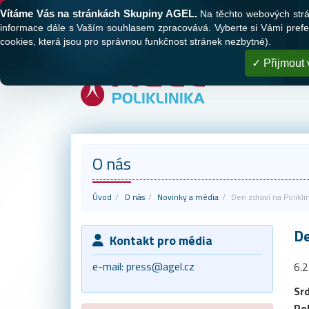
Tato webová stránka používá cookies
Vítáme Vás na stránkách Skupiny AGEL.
Na těchto webových stránk
O nás
Naše polikliniky
Registrace
informace dále s Vaším souhlasem zpracovává. Vyberte si Vámi prefer
cookies, která jsou pro správnou funkčnost stránek nezbytné).
Přijmout 
O nás
Úvod
O nás
Novinky a média
Den zdraví na Polikl
De
Kontakt pro média
e-mail:
press@agel.cz
6.
Srd
Pol