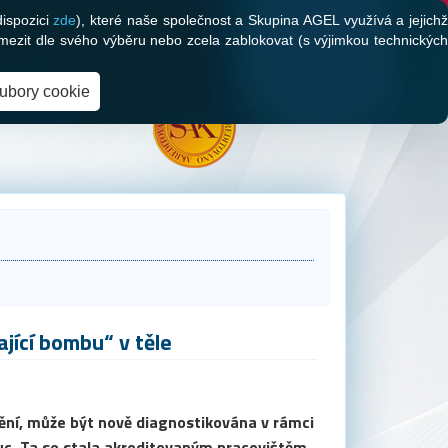
dispozici
zde
), které naše společnost a Skupina AGEL využívá a jejich
mezit dle svého výběru nebo zcela zablokovat (s výjimkou technických
oubory cookie
ající bombu“ v těle
ění, může být nově diagnostikována v rámci
uc. Ta se stala akreditovaným pracovištěm