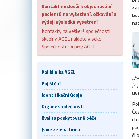
Kontakt neslouží k objednávání
zap
pacientů na vyšetření, očkování a
bez
výdeji výsledků vyšetření
na
Kontakty na veškeré společnosti
skupiny AGEL najdete v sekci
Společnosti skupiny AGEL
Poliklinika AGEL
„Js
Pojištění
je 
uve
Identifikační údaje
Pol
Orgány společnosti
Čes
Kvalita poskytované péče
chi
pac
Jsme zelená firma
či 