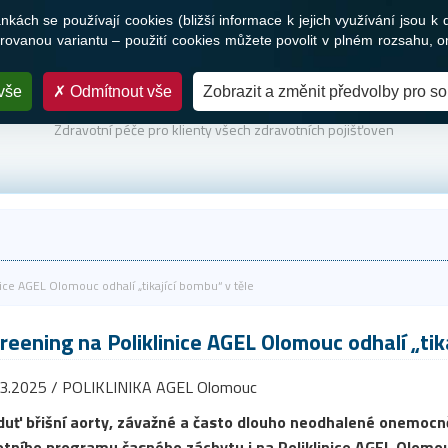
ách se používají cookies (bližší informace k jejich využívání jsou k 
Služby
Novinky a média
Nabídka práce
Kontakty
ovanou variantu – použití cookies můžete povolit v plném rozsahu, o
vše
Odmítnout vše
Zobrazit a změnit předvolby pro s
PARTNER VAŠEHO ZDRAVÍ
Zdravotní péče pro klienty všech zdravotních pojišťoven
nice AGEL Olomouc odhalí „tikající bombu“ v těle
reening na Poliklinice AGEL Olomouc odhalí „tik
.3.2025 / POLIKLINIKA AGEL Olomouc
duť břišní aorty, závažné a často dlouho neodhalené onemocn
lotního programu časného záchytu i na Poliklinice AGEL Olomo