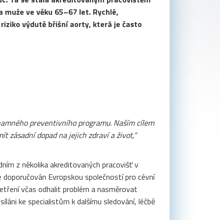
a muže ve věku 65–67 let. Rychlé,
iziko výdutě břišní aorty, která je často
ýznamného preventivního programu. Naším cílem
t zásadní dopad na jejich zdraví a život,“
dním z několika akreditovaných pracovišť v
 je doporučován Evropskou společností pro cévní
etření včas odhalit problém a nasměrovat
síláni ke specialistům k dalšímu sledování, léčbě