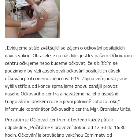
„Evidujeme stále zvětšující se zájem o očkování posilujících
dávek vakcín. Obraceli se na nás lidé, jestli v našem Očkovacím
centru očkujeme nebo budeme očkovat, že s blížícím se
podzimem by rádi absolvovali očkování posilujících dávek
očkování proti onemocnění covid-19. Zájmu veřejnosti jsme
vyšli vstříc a od konce sprna jsme znovu zahájili provoz
našeho Očkovacího centra a navážeme na jeho úspěšné
fungování v loňském roce a první polovině tohoto roku,“
informuje koordinátor Očkovacího centra Mgr. Bronislav Uriča.
Prozatím je Očkovací centrum otevřeno každý pátek
odpoledne. „Počítáme s provozní dobou od 12:30 do 14:30
hodin. Očkování je prováděno vakcínou Comirnaty od