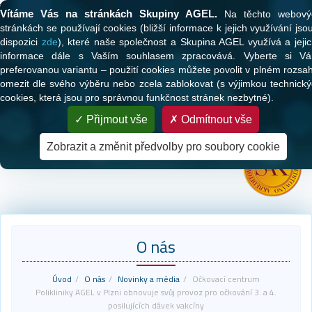
Tato webová stránka používá cookies
Vítáme Vás na stránkách Skupiny AGEL.
Na těchto webový
stránkách se používají cookies (bližší informace k jejich využívání jso
dispozici
zde
), které naše společnost a Skupina AGEL využívá a jeji
informace dále s Vaším souhlasem zpracovává. Vyberte si Vá
preferovanou variantu – použití cookies můžete povolit v plném rozsa
omezit dle svého výběru nebo zcela zablokovat (s výjimkou technick
cookies, která jsou pro správnou funkčnost stránek nezbytné).
PARTNER VAŠEHO ZDRAVÍ
Přijmout vše
Odmítnout vše
Zdravotní péče pro klienty všech zdravotních pojišťoven
Zobrazit a změnit předvolby pro soubory cookie
O nás
Úvod
O nás
Novinky a média
Očkovací centrum
Polikliniky AGEL v Plzni obnovuje svůj provoz pro očkování 3. a 4.
posilujících dávek vakcíny