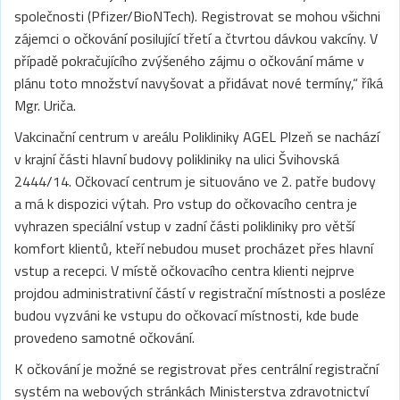
společnosti (Pfizer/BioNTech). Registrovat se mohou všichni
zájemci o očkování posilující třetí a čtvrtou dávkou vakcíny. V
případě pokračujícího zvýšeného zájmu o očkování máme v
plánu toto množství navyšovat a přidávat nové termíny,“ říká
Mgr. Uriča.
Vakcinační centrum v areálu Polikliniky AGEL Plzeň se nachází
v krajní části hlavní budovy polikliniky na ulici Švihovská
2444/14. Očkovací centrum je situováno ve 2. patře budovy
a má k dispozici výtah. Pro vstup do očkovacího centra je
vyhrazen speciální vstup v zadní části polikliniky pro větší
komfort klientů, kteří nebudou muset procházet přes hlavní
vstup a recepci. V místě očkovacího centra klienti nejprve
projdou administrativní částí v registrační místnosti a posléze
budou vyzváni ke vstupu do očkovací místnosti, kde bude
provedeno samotné očkování.
K očkování je možné se registrovat přes centrální registrační
systém na webových stránkách Ministerstva zdravotnictví