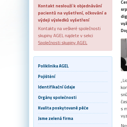
Cen
Kontakt neslouží k objednávání
srp
pacientů na vyšetření, očkování a
dig
výdeji výsledků vyšetření
vyž
Kontakty na veškeré společnosti
Dop
skupiny AGEL najdete v sekci
Společnosti skupiny AGEL
Poliklinika AGEL
Pojištění
„Li
Identifikační údaje
kom
sní
Orgány společnosti
čas
Kvalita poskytované péče
s m
vyz
Jsme zelená firma
Nov