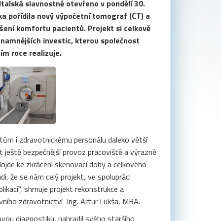
talská slavnostně otevřeno v pondělí 30.
a pořídila nový výpočetní tomograf (CT) a
ýšení komfortu pacientů. Projekt si celkově
ýznamnějších investic, kterou společnost
ím roce realizuje.
entům i zdravotnickému personálu daleko větší
t ještě bezpečnější provoz pracoviště a výrazně
ojde ke zkrácení skenovací doby a celkového
i, že se nám celý projekt, ve spolupráci
ikací“, shrnuje projekt rekonstrukce a
ního zdravotnictví Ing. Artur Lukša, MBA.
ou diagnostiku, nahradil svého staršího