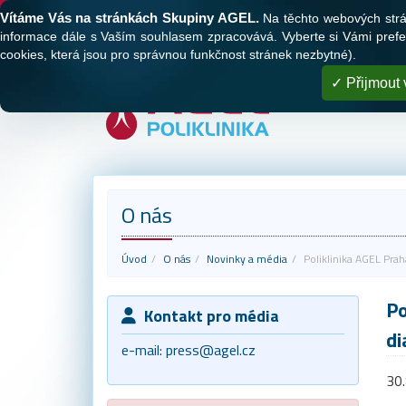
Tato webová stránka používá cookies
Vítáme Vás na stránkách Skupiny AGEL.
Na těchto webových stránk
O nás
Naše polikliniky
Registrace
informace dále s Vaším souhlasem zpracovává. Vyberte si Vámi prefer
cookies, která jsou pro správnou funkčnost stránek nezbytné).
Přijmout 
O nás
Úvod
O nás
Novinky a média
Poliklinika AGEL Pra
Po
Kontakt pro média
di
e-mail:
press@agel.cz
30.