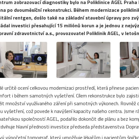
trum zobrazovací diagnostiky bylo na Poliklinice AGEL Praha I
na po dvouměsíční rekonstrukci. Během modernizace poliklinik
itální rentgen, došlo také na základní stavební úpravy pro zv
ádal investici přesahující 15 miliónů korun a je jednou z nejv
ravní zdravotnictví a.s., provozovatel Poliklinik AGEL, v letošn
dé určitě ocení celkovou modernizaci prostředí, která přinese paci
fort i během samotných vyšetření. Cílem rekonstrukce bylo zajisti
žit množství využívaného záření při samotných výkonech. Rovněž d
u vyšetření, což povede k navýšení kapacity našeho centra. Jsme rád
ateřskou společností AGEL, podařilo dokončit dle plánu a bez kompl
dvihuje hlavní přednosti investice předseda představenstva Doprav
ý výpočetní tomograf, který umožňuje lékařům i pacientům špičkov