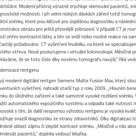
dchůdce. Moderní přístroj výrazně zrychluje skenování pacientů, sniž
gnostické možnosti. I při velmi nízkých dávkách záření totiž tomog
litní snímky, které jsou klíčové pro úspěšnou diagnostiku a následn
onstrukce obrazu pro ještě přesnější zobrazení. V případě CT je rovn
istí ohřev kontrastní látky a tím se sníží riziko možné reakce na sa
častěji požadováno CT vyšetření hrudníku, na které se specializujem
stého střeva. Nově poskytujeme i virtuální kolonoskopii. Měsíčn
káváme, že se toto číslo díky novému tomografu navýší,“ říká ved
ernizace rentgenu
ý moderní digitální rentgen Siemens Multix Fusion Max, který slou
ventivních vyšetření, nahradil starší typ z roku 2009. „Hlavním be
mku do úložného zařízení a také samotné vysoké rozlišení snímku. Vý
žití automatického expozičního systému a odpadla také nutnost m
ovská s tím, že další nespornou výhodou rentgenu je vysoká kvali
žňuje snazší diagnostiku ze strany zdravotníků. Díky digitalizaci lz
robně oblast zájmu či zlepšit kontrast snímku. „Měsíčně u nás abso
mdesát pacientů,“ doplnila vedoucí lékařka.