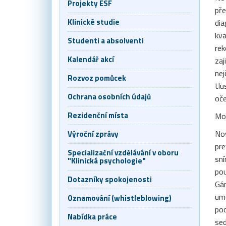
Projekty ESF
pře
Klinické studie
dia
kva
Studenti a absolventi
rek
Kalendář akcí
zaj
nej
Rozvoz pomůcek
tlu
Ochrana osobních údajů
oče
Rezidenční místa
Mod
Nov
Výroční zprávy
pre
Specializační vzdělávání v oboru
sní
"Klinická psychologie"
pou
Dotazníky spokojenosti
Gán
umo
Oznamování (whistleblowing)
pod
Nabídka práce
sed