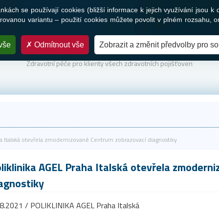
ách se používají cookies (bližší informace k jejich využívání jsou k 
Služby
Novinky a média
Nabídka práce
Kontakty
ovanou variantu – použití cookies můžete povolit v plném rozsahu, o
vše
Odmítnout vše
Zobrazit a změnit předvolby pro s
PARTNER VAŠEHO ZDRAVÍ
Zdravotní péče pro klienty všech zdravotních pojišťoven
ha Italská otevřela zmodernizované Centrum zobrazovací diagnostiky
liklinika AGEL Praha Italská otevřela zmodern
agnostiky
8.2021 / POLIKLINIKA AGEL Praha Italská