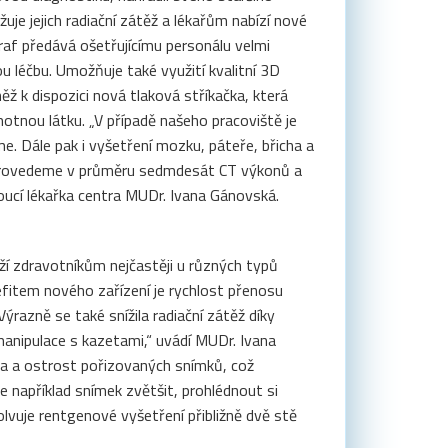
uje jejich radiační zátěž a lékařům nabízí nové
raf předává ošetřujícímu personálu velmi
ou léčbu. Umožňuje také využití kvalitní 3D
ěž k dispozici nová tlaková stříkačka, která
motnou látku. „V případě našeho pracoviště je
e. Dále pak i vyšetření mozku, páteře, břicha a
ě provedeme v průměru sedmdesát CT výkonů a
oucí lékařka centra MUDr. Ivana Gánovská.
ží zdravotníkům nejčastěji u různých typů
nefitem nového zařízení je rychlost přenosu
razně se také snížila radiační zátěž díky
anipulace s kazetami,“ uvádí MUDr. Ivana
ta a ostrost pořizovaných snímků, což
e například snímek zvětšit, prohlédnout si
lvuje rentgenové vyšetření přibližně dvě stě