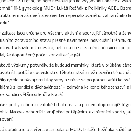
ěhotenství i těsně po něm neslouží jen ke zvyšování kondice a výkon
jemně,“ říká gynekolog MUDr. Lukáš Režňák z Polikliniky AGEL Ostra
truktorem a zároveň absolventem specializovaného zahraničního k
odu“.
zultace jsou určeny pro všechny aktivní a sportující těhotné a ženy
uálního zdravotního stavu přesně navrhneme individuální trénink, d
rtovat v každém trimestru, nebo na co se zaměřit při cvičení po por
al, že doporučený počet konzultací je pět.
tové výzkumy potvrdily, že budoucí maminky, které v průběhu těhot
avotních potíží v souvislosti s těhotenstvím než necvičící těhotné ž
říliš rychle přibývajícími kilogramy a snáze se po porodu vrátí ke sv
blémů s kondicí a dýchavičností – zejména ke konci těhotenství, a j
ré kondici většinou lehčí a kratší.
aké sporty odborníci v době těhotenství a po něm doporučují? Jógu,
obik. Naopak odborníci varují před potápěním, extrémními sporty jak
fování.
á poradna je otevřená v ambulanci MUDr. Lukáše Režňáka každé po