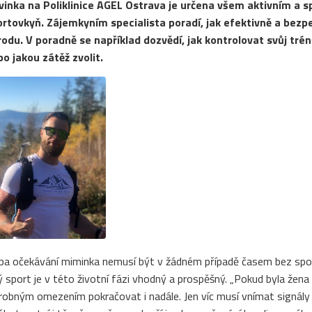
inka na Poliklinice AGEL Ostrava je určena všem aktivním a s
rtovkyň. Zájemkyním specialista poradí, jak efektivně a bezpe
odu. V poradně se například dozvědí, jak kontrolovat svůj tréni
o jakou zátěž zvolit.
a očekávání miminka nemusí být v žádném případě časem bez sportovn
ý sport je v této životní fázi vhodný a prospěšný. „Pokud byla že
robným omezením pokračovat i nadále. Jen víc musí vnímat signály tě