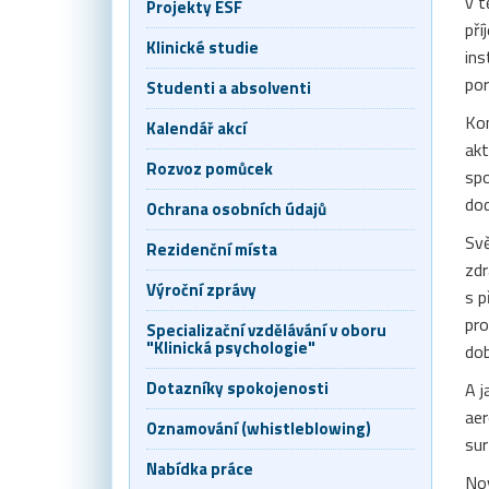
v t
Projekty ESF
pří
Klinické studie
ins
por
Studenti a absolventi
Kon
Kalendář akcí
akt
Rozvoz pomůcek
spo
dod
Ochrana osobních údajů
Svě
Rezidenční místa
zdr
Výroční zprávy
s p
pro
Specializační vzdělávání v oboru
"Klinická psychologie"
dob
Dotazníky spokojenosti
A j
aer
Oznamování (whistleblowing)
sur
Nabídka práce
Nov