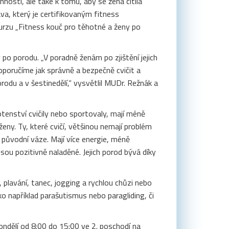
nosti, ale také k tomu, aby se žena cítila
va, který je certifikovaným fitness
urzu „Fitness kouč pro těhotné a ženy po
 po porodu. „V poradně ženám po zjištění jejich
oporučíme jak správně a bezpečně cvičit a
odu a v šestinedělí,“ vysvětlil MUDr. Režnák a
enství cvičily nebo sportovaly, mají méně
eny. Ty, které cvičí, většinou nemají problém
é původní váze. Mají více energie, méně
sou pozitivně naladěné. Jejich porod bývá díky
 plavání, tanec, jogging a rychlou chůzi nebo
o například parašutismus nebo paragliding, či
ndělí od 8:00 do 15:00 ve 2. poschodí na