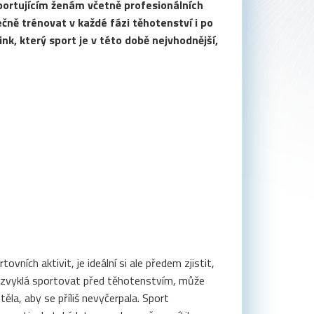
portujícím ženám včetně profesionálních
čně trénovat v každé fázi těhotenství i po
nk, který sport je v této době nejvhodnější,
ích aktivit, je ideální si ale předem zjistit,
na zvyklá sportovat před těhotenstvím, může
la, aby se příliš nevyčerpala. Sport