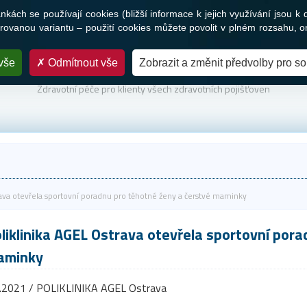
ách se používají cookies (bližší informace k jejich využívání jsou k 
Služby
Novinky a média
Nabídka práce
Kontakty
ovanou variantu – použití cookies můžete povolit v plném rozsahu, o
vše
Odmítnout vše
Zobrazit a změnit předvolby pro s
PARTNER VAŠEHO ZDRAVÍ
Zdravotní péče pro klienty všech zdravotních pojišťoven
rava otevřela sportovní poradnu pro těhotné ženy a čerstvé maminky
liklinika AGEL Ostrava otevřela sportovní pora
aminky
5.2021 / POLIKLINIKA AGEL Ostrava