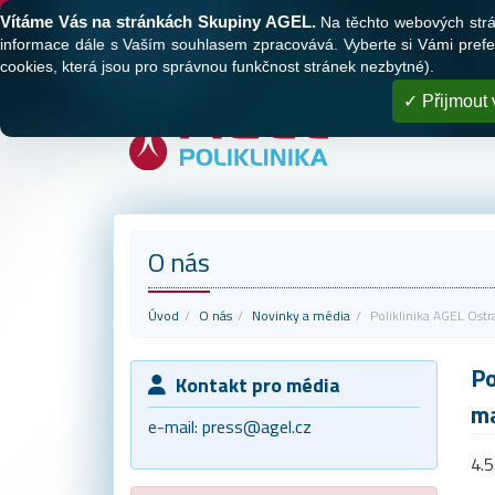
Tato webová stránka používá cookies
Vítáme Vás na stránkách Skupiny AGEL.
Na těchto webových stránk
O nás
Naše polikliniky
Registrace
informace dále s Vaším souhlasem zpracovává. Vyberte si Vámi prefer
cookies, která jsou pro správnou funkčnost stránek nezbytné).
Přijmout 
O nás
Úvod
O nás
Novinky a média
Poliklinika AGEL Ost
Po
Kontakt pro média
m
e-mail:
press@agel.cz
4.