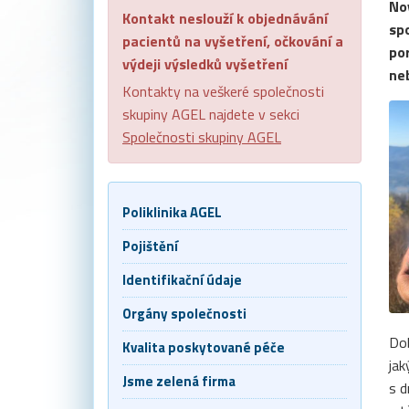
Nov
Kontakt neslouží k objednávání
spo
pacientů na vyšetření, očkování a
por
výdeji výsledků vyšetření
neb
Kontakty na veškeré společnosti
skupiny AGEL najdete v sekci
Společnosti skupiny AGEL
Poliklinika AGEL
Pojištění
Identifikační údaje
Orgány společnosti
Dob
Kvalita poskytované péče
jak
Jsme zelená firma
s d