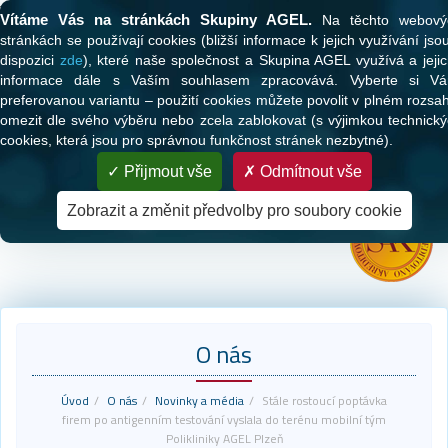
Tato webová stránka používá cookies
Vítáme Vás na stránkách Skupiny AGEL.
Na těchto webový
stránkách se používají cookies (bližší informace k jejich využívání jso
dispozici
zde
), které naše společnost a Skupina AGEL využívá a jeji
informace dále s Vaším souhlasem zpracovává. Vyberte si Vá
preferovanou variantu – použití cookies můžete povolit v plném rozsa
omezit dle svého výběru nebo zcela zablokovat (s výjimkou technick
cookies, která jsou pro správnou funkčnost stránek nezbytné).
PARTNER VAŠEHO ZDRAVÍ
Přijmout vše
Odmítnout vše
Zdravotní péče pro klienty všech zdravotních pojišťoven
Zobrazit a změnit předvolby pro soubory cookie
O nás
Úvod
O nás
Novinky a média
Stále rostoucí poptávka
firem po antigenním testování vyslala do terénu mobilní tým
Polikliniky AGEL Plzeň