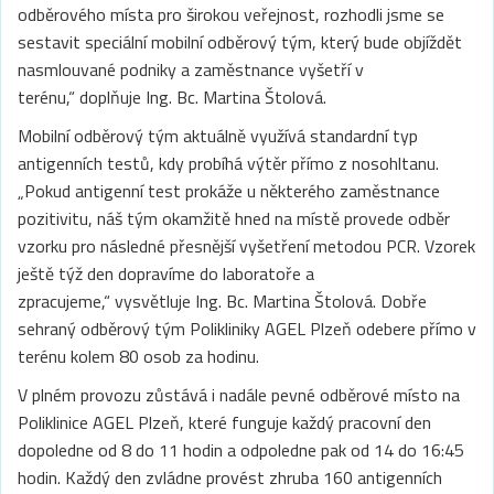
odběrového místa pro širokou veřejnost, rozhodli jsme se
sestavit speciální mobilní odběrový tým, který bude objíždět
nasmlouvané podniky a zaměstnance vyšetří v
terénu,“ doplňuje Ing. Bc. Martina Štolová.
Mobilní odběrový tým aktuálně využívá standardní typ
antigenních testů, kdy probíhá výtěr přímo z nosohltanu.
„Pokud antigenní test prokáže u některého zaměstnance
pozitivitu, náš tým okamžitě hned na místě provede odběr
vzorku pro následné přesnější vyšetření metodou PCR. Vzorek
ještě týž den dopravíme do laboratoře a
zpracujeme,“ vysvětluje Ing. Bc. Martina Štolová. Dobře
sehraný odběrový tým Polikliniky AGEL Plzeň odebere přímo v
terénu kolem 80 osob za hodinu.
V plném provozu zůstává i nadále pevné odběrové místo na
Poliklinice AGEL Plzeň, které funguje každý pracovní den
dopoledne od 8 do 11 hodin a odpoledne pak od 14 do 16:45
hodin. Každý den zvládne provést zhruba 160 antigenních