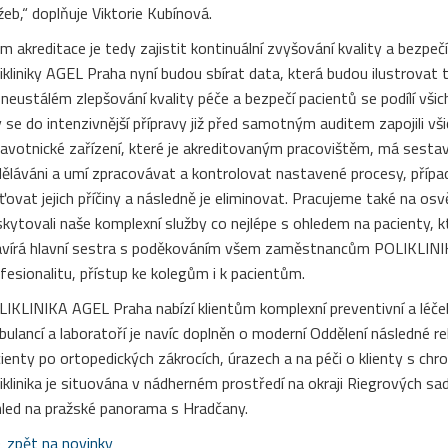
žeb,“ doplňuje Viktorie Kubínová.
em akreditace je tedy zajistit kontinuální zvyšování kvality a bezpeč
ikliniky AGEL Praha nyní budou sbírat data, která budou ilustrovat 
neustálém zlepšování kvality péče a bezpečí pacientů se podílí všichn
 se do intenzivnější přípravy již před samotným auditem zapojili vš
avotnické zařízení, které je akreditovaným pracovištěm, má sestave
ěláváni a umí zpracovávat a kontrolovat nastavené procesy, přípa
šťovat jejich příčiny a následně je eliminovat. Pracujeme také na o
kytovali naše komplexní služby co nejlépe s ohledem na pacienty, kt
vírá hlavní sestra s poděkováním všem zaměstnancům POLIKLINIKY
fesionalitu, přístup ke kolegům i k pacientům.
IKLINIKA AGEL Praha nabízí klientům komplexní preventivní a léče
ulancí a laboratoří je navíc doplněn o moderní Oddělení následné re
ienty po ortopedických zákrocích, úrazech a na péči o klienty s 
iklinika je situována v nádherném prostředí na okraji Riegrových s
led na pražské panorama s Hradčany.
zpět na novinky