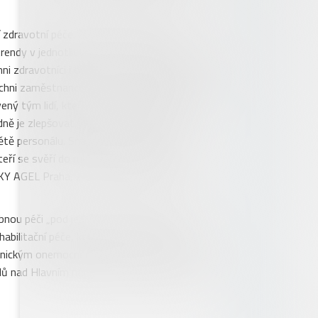
í zdravotní péče. Zdravotníci a pracovníci
trendy v jednotlivých oblastech zdravotnictví.
i zdravotníci i ostatní personál. „Je důležité,
ichni zaměstnanci, včetně vedení společnosti.
ný tým lidí, kteří jsou v těchto oblastech
dně je zlepšovat, vychytávat nedostatky,
světě personálu. Snažíme se, abychom
eří se svěří do rukou našich zdravotníků,“
 AGEL Praha, za vstřícnou spolupráci, za
bnou péči „pod jednou střechou“. Komplex
habilitační péče, které je zaměřeno na péči o
chronickým onemocněním pohybového aparátu.
adů nad Hlavním nádražím. Z oken je impozantní