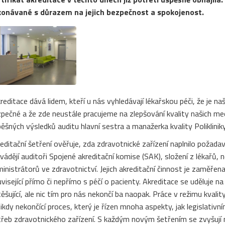
konávané s důrazem na jejich bezpečnost a spokojenost.
reditace dává lidem, kteří u nás vyhledávají lékařskou péči, že je n
pečné a že zde neustále pracujeme na zlepšování kvality našich medi
ěšných výsledků auditu hlavní sestra a manažerka kvality Poliklini
editační šetření ověřuje, zda zdravotnické zařízení naplnilo požad
vádějí auditoři Spojené akreditační komise (SAK), složení z lékařů,
inistrátorů ve zdravotnictví. Jejich akreditační činnost je zaměřen
visející přímo či nepřímo s péčí o pacienty. Akreditace se uděluje na
ěšující, ale nic tím pro nás nekončí ba naopak. Práce v režimu kval
nikdy nekončící proces, který je řízen mnoha aspekty, jak legislativn
řeb zdravotnického zařízení. S každým novým šetřením se zvyšují 