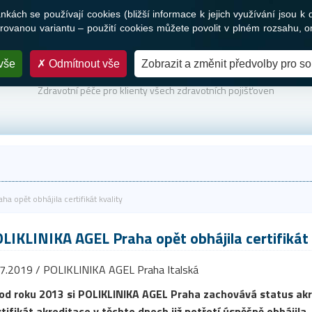
ách se používají cookies (bližší informace k jejich využívání jsou k 
Služby
Novinky a média
Nabídka práce
Kontakty
ovanou variantu – použití cookies můžete povolit v plném rozsahu, o
vše
Odmítnout vše
Zobrazit a změnit předvolby pro s
PARTNER VAŠEHO ZDRAVÍ
Zdravotní péče pro klienty všech zdravotních pojišťoven
a opět obhájila certifikát kvality
LIKLINIKA AGEL Praha opět obhájila certifikát 
7.2019 / POLIKLINIKA AGEL Praha Italská
 od roku 2013 si POLIKLINIKA AGEL Praha zachovává status ak
tifikát akreditace v těchto dnech již potřetí úspěšně obhájila.