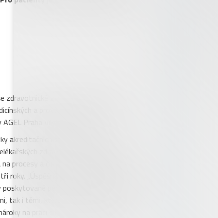
aše zdravotnické zařízení kontrolované,
cínských a provozních činností,“ těší se z
ky AGEL Praha Viktorie Kubínová.
avky akreditačních standardů. Hodnocení
 nelékařských zdravotnických pracovníků a
a na procesy a činnosti zdravotnického zařízení
 tři roky. „Úspěšná reakreditace je velmi
ity poskytované péče ve zdravotnickém zařízení
ími, tak i těmi, které vycházejí ze samotných
nároky na práci s kvalitou poskytovaných