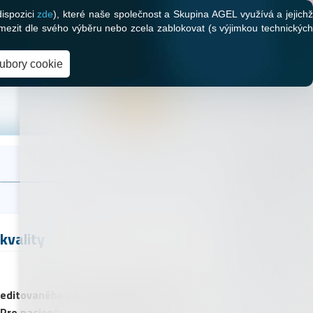
dispozici
zde
), které naše společnost a Skupina AGEL využívá a jejich
mezit dle svého výběru nebo zcela zablokovat (s výjimkou technických
oubory cookie
kvality
reditovaného zdravotnického zařízení.
 Pro pacienty je to záruka kvalitní péče