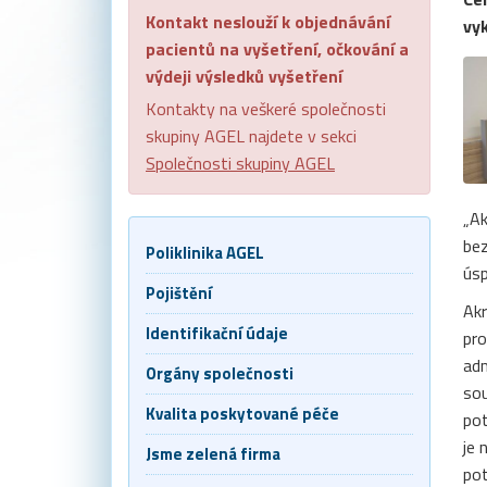
Kontakt neslouží k objednávání
vy
pacientů na vyšetření, očkování a
výdeji výsledků vyšetření
Kontakty na veškeré společnosti
skupiny AGEL najdete v sekci
Společnosti skupiny AGEL
„Ak
bez
Poliklinika AGEL
úsp
Pojištění
Akr
Identifikační údaje
pro
adm
Orgány společnosti
sou
Kvalita poskytované péče
pot
je 
Jsme zelená firma
pot