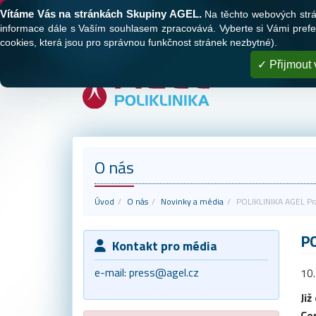
Tato webová stránka používá cookies
Vítáme Vás na stránkách Skupiny AGEL.
Na těchto webových stránk
O nás
Naše polikliniky
Registrace
informace dále s Vaším souhlasem zpracovává. Vyberte si Vámi prefer
cookies, která jsou pro správnou funkčnost stránek nezbytné).
Přijmout 
O nás
Úvod
O nás
Novinky a média
POLIKLINIKA AGEL Prah
PO
Kontakt pro média
e-mail:
press@agel.cz
10.
Již
Cer