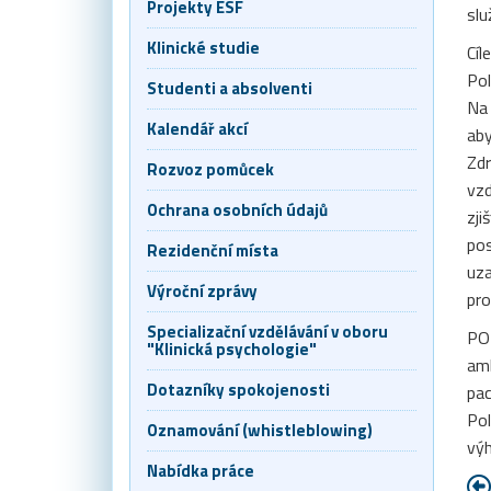
Projekty ESF
slu
Klinické studie
Cíl
Pol
Studenti a absolventi
Na 
Kalendář akcí
aby
Zdr
Rozvoz pomůcek
vzd
Ochrana osobních údajů
zji
pos
Rezidenční místa
uza
Výroční zprávy
pro
Specializační vzdělávání v oboru
POL
"Klinická psychologie"
amb
Dotazníky spokojenosti
pac
Pol
Oznamování (whistleblowing)
výh
Nabídka práce