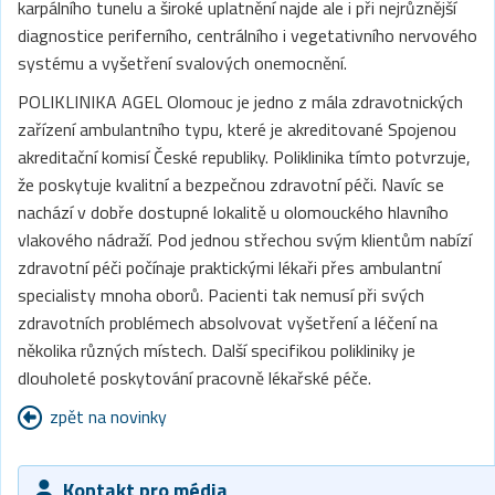
karpálního tunelu a široké uplatnění najde ale i při nejrůznější
diagnostice periferního, centrálního i vegetativního nervového
systému a vyšetření svalových onemocnění.
POLIKLINIKA AGEL Olomouc je jedno z mála zdravotnických
zařízení ambulantního typu, které je akreditované Spojenou
akreditační komisí České republiky. Poliklinika tímto potvrzuje,
že poskytuje kvalitní a bezpečnou zdravotní péči. Navíc se
nachází v dobře dostupné lokalitě u olomouckého hlavního
vlakového nádraží. Pod jednou střechou svým klientům nabízí
zdravotní péči počínaje praktickými lékaři přes ambulantní
specialisty mnoha oborů. Pacienti tak nemusí při svých
zdravotních problémech absolvovat vyšetření a léčení na
několika různých místech. Další specifikou polikliniky je
dlouholeté poskytování pracovně lékařské péče.
zpět na novinky
Kontakt pro média