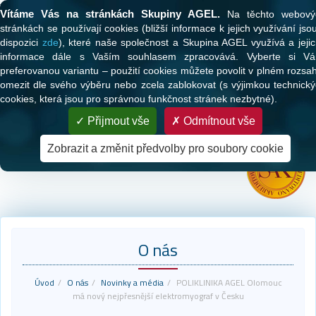
Tato webová stránka používá cookies
Vítáme Vás na stránkách Skupiny AGEL.
Na těchto webový
stránkách se používají cookies (bližší informace k jejich využívání jso
dispozici
zde
), které naše společnost a Skupina AGEL využívá a jeji
informace dále s Vaším souhlasem zpracovává. Vyberte si Vá
preferovanou variantu – použití cookies můžete povolit v plném rozsa
omezit dle svého výběru nebo zcela zablokovat (s výjimkou technick
cookies, která jsou pro správnou funkčnost stránek nezbytné).
PARTNER VAŠEHO ZDRAVÍ
Přijmout vše
Odmítnout vše
Zdravotní péče pro klienty všech zdravotních pojišťoven
Zobrazit a změnit předvolby pro soubory cookie
O nás
Úvod
O nás
Novinky a média
POLIKLINIKA AGEL Olomouc
má nový nejpřesnější elektromyograf v Česku