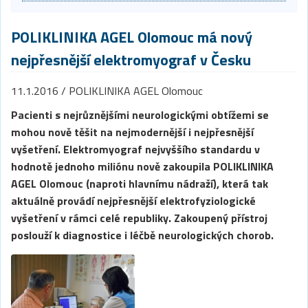
POLIKLINIKA AGEL Olomouc má nový
nejpřesnější elektromyograf v Česku
11.1.2016 / POLIKLINIKA AGEL Olomouc
Pacienti s nejrůznějšími neurologickými obtížemi se
mohou nově těšit na nejmodernější i nejpřesnější
vyšetření. Elektromyograf nejvyššího standardu v
hodnotě jednoho miliónu nově zakoupila POLIKLINIKA
AGEL Olomouc (naproti hlavnímu nádraží), která tak
aktuálně provádí nejpřesnější elektrofyziologické
vyšetření v rámci celé republiky. Zakoupený přístroj
poslouží k diagnostice i léčbě neurologických chorob.