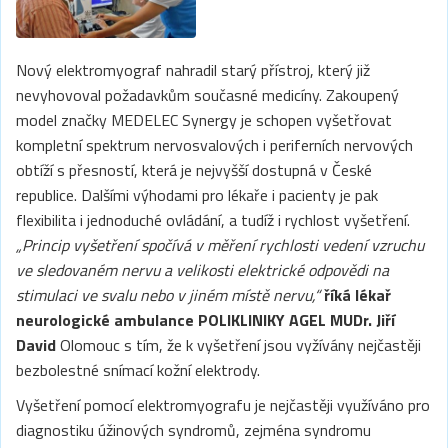
Nový elektromyograf nahradil starý přístroj, který již
nevyhovoval požadavkům současné medicíny. Zakoupený
model značky MEDELEC Synergy je schopen vyšetřovat
kompletní spektrum nervosvalových i periferních nervových
obtíží s přesností, která je nejvyšší dostupná v České
republice. Dalšími výhodami pro lékaře i pacienty je pak
flexibilita i jednoduché ovládání, a tudíž i rychlost vyšetření.
„Princip vyšetření spočívá v měření rychlosti vedení vzruchu
ve sledovaném nervu a velikosti elektrické odpovědi na
stimulaci ve svalu nebo v jiném místě nervu,“
říká lékař
neurologické ambulance
POLIKLINIKY AGEL MUDr. Jiří
David
Olomouc s tím, že k vyšetření jsou vyžívány nejčastěji
bezbolestné snímací kožní elektrody.
Vyšetření pomocí elektromyografu je nejčastěji využíváno pro
diagnostiku úžinových syndromů, zejména syndromu