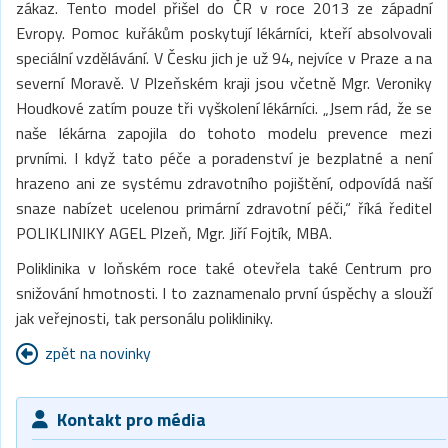
zákaz. Tento model přišel do ČR v roce 2013 ze západní
Evropy. Pomoc kuřákům poskytují lékárníci, kteří absolvovali
speciální vzdělávání. V Česku jich je už 94, nejvíce v Praze a na
severní Moravě. V Plzeňském kraji jsou včetně Mgr. Veroniky
Houdkové zatím pouze tři vyškolení lékárníci. „Jsem rád, že se
naše lékárna zapojila do tohoto modelu prevence mezi
prvními. I když tato péče a poradenství je bezplatné a není
hrazeno ani ze systému zdravotního pojištění, odpovídá naší
snaze nabízet ucelenou primární zdravotní péči,“ říká ředitel
POLIKLINIKY AGEL Plzeň, Mgr. Jiří Fojtík, MBA.
Poliklinika v loňském roce také otevřela také Centrum pro
snižování hmotnosti. I to zaznamenalo první úspěchy a slouží
jak veřejnosti, tak personálu polikliniky.
zpět na novinky
Kontakt pro média