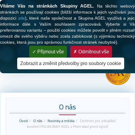
Tato webová stránka používá cookies
Vítáme Vás na stránkách Skupiny AGEL.
Na těchto webový
stránkách se používají cookies (bližší informace k jejich využívání jso
dispozici
zde
), které naše společnost a Skupina AGEL využívá a jeji
informace dále s Vaším souhlasem zpracovává. Vyberte si Vá
preferovanou variantu – použití cookies můžete povolit v plném rozsa
omezit dle svého výběru nebo zcela zablokovat (s výjimkou technick
cookies, která jsou pro správnou funkčnost stránek nezbytné).
PARTNER VAŠEHO ZDRAVÍ
Přijmout vše
Odmítnout vše
Zdravotní péče pro klienty všech zdravotních pojišťoven
Zobrazit a změnit předvolby pro soubory cookie
O nás
Úvod
O nás
Novinky a média
Centrum pro odvykání
kouření POLIKLINIKY AGEL v Plzni slaví první výročí