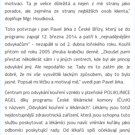
motivaci. Ta je velice důležitá a nejen z mé strany jako
poradce, ale zejména ze strany nejbližších osob klienta,“
doplňuje Mgr. Houdková.
Toto potvrzuje i pan Pavel Jirka z České Břízy, který se do
programu zapojil 12. března 2014 a patří k „nejnadějnějším
odvykačům“ - nezapálil si od 2. dubna loňského roku. Kouřil
přitom od roku 2005 zhruba krabičku denně. „Zkoušel jsem
přestat několikrát sám i v jiných centrech, kde byl ale princip
odvykání jiný. Ale nepodařilo se. Tady mi to zatím jde. Je
dobré, že mi vše vysvětlili laickým způsobem, aby to bylo
jasné. Popsali mi léčbu a motivují mě,“ uvedl pan Pavel Jirka.
Centrum pro odvykání kouření vzniklo v plzeňské POLIKLINICE
AGEL díky programu České lékárnické komory (ČLnK)
s názvem „Odvykání kouření v lékárnách“. Lékárny jsou totiž
nejdostupnější zdravotnická zařízení, která jsou schopna tuto
službu poskytovat a lékárníci jsou navíc vnímáni kuřáky jako
odborníci poskytující rady. Od lékařů spíš očekávají jasný