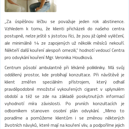
„Za úspěšnou léčbu se považuje jeden rok abstinence.
Vzhledem k tomu, že klienti přicházeli do našeho centra
postupně, nelze ještě s jistotou říci, že jsou již úplně vyléčení,
ale minimálně 14 ze zapojených už několik měsíců nekouří.
Někteří další kouření alespoň omezili,“ hodnotí vedoucí Centra
pro odvykání kouření Mgr. Veronika Houdková.
Centrum působí ambulantně při lékárně polikliniky. Má svůj
oddělený prostor, kde probíhají konzultace. Při návštěvě je
klient změřen speciálním přístrojem, který odhalí
pravděpodobné množství vykouřených cigaret v uplynulém
období a též se zde na základě poskytnutých informací
vyhodnotí míra závislosti. Po prvních konzultacích je
odborníkem stanoven osobní plán odvykání. „Mimo to
poradíme a pomůžeme klientům i se změnou některých
životních návyků, které mají na kouření vliv, a podpoříme jejich